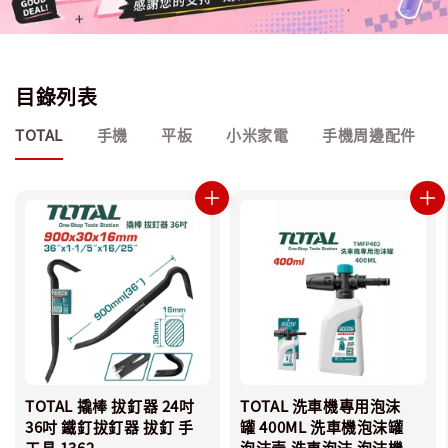
目錄列表
TOTAL
手機
平板
小米家電
手機周邊配件
TOTAL 撬棒 拔釘器 24吋
TOTAL 洗車機專用泡沫
36吋 鐵釘拔釘器 拔釘 手
罐 400ML 洗車機泡沫罐
工具 1362
泡沫壺 洗車泡沫 泡沫機