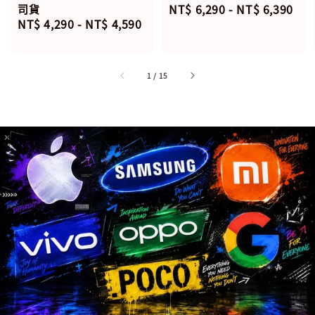
Regular
NT$ 6,290
-
NT$ 6,390
司貨
Regular
NT$ 4,290
-
NT$ 4,590
price
price
1
/
15