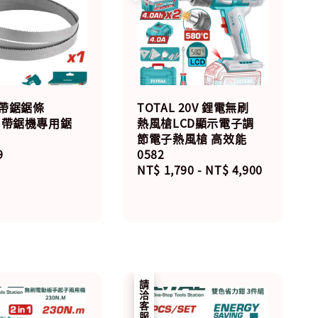
L 帶鋸鋸條
TOTAL 20V 鋰電無刷
8T 帶鋸機專用鋸
熱風槍LCD顯示電子調
節電子熱風槍 高效能
r
9
0582
Regular
NT$ 1,790
-
NT$ 4,900
price
請洽客服