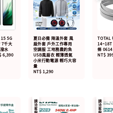
15 5G
夏日必備 降溫外套 風
TOTA
9吋 7千大
扇外套 戶外工作專用
14~1
防潑水
空調服 工地務農釣魚
條 0614
 6,390
USB風扇衣 輕薄透氣
Regula
NT$ 39
小米行動電源 輕巧大容
price
量
Regular
NT$ 1,290
price
請洽客服
請洽客服