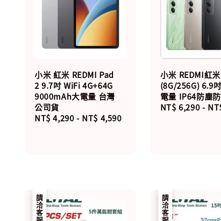
小米 紅米 REDMI Pad
小米 REDMI紅米 
2 9.7吋 WiFi 4G+64G
(8G/256G) 6.
9000mAh大電量 台灣
電量 IP64防塵
公司貨
Regular
NT$ 6,290
-
NT$
Regular
NT$ 4,290
-
NT$ 4,590
price
price
請洽客服
請洽客服