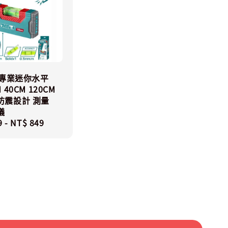
L 專業迷你水平
 40CM 120CM
防震設計 測量
儀
r
9
-
NT$ 849