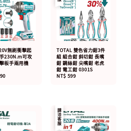
 20V無刷衝擊起
TOTAL 雙色省力鉗3件
手230N.m可攻
組 組合鉗 斜切鉗 長嘴
衝擊板手兩用機
鉗 鋼絲鉗 尖嘴鉗 老虎
鉗 電工鉗 0301S
r
490
Regular
NT$ 599
price
請洽客服