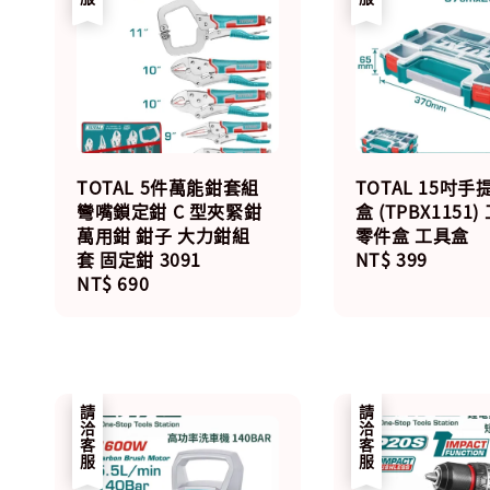
TOTAL 5件萬能鉗套組
TOTAL 15吋手
彎嘴鎖定鉗 C 型夾緊鉗
盒 (TPBX1151
萬用鉗 鉗子 大力鉗組
零件盒 工具盒
套 固定鉗 3091
Regular
NT$ 399
Regular
NT$ 690
price
price
請洽客服
請洽客服