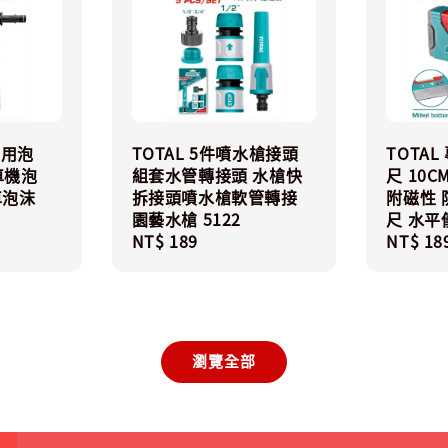
專用泡
TOTAL 5件噴水槍接頭
TOTA
洗車機泡
組套水管轉接頭 水槍快
尺 10CM
車泡沫
拆接頭噴水槍軟管轉接
附磁性 
園藝水槍 5122
尺 水平
Regular
NT$ 189
Regula
NT$ 18
price
price
瀏覽全部