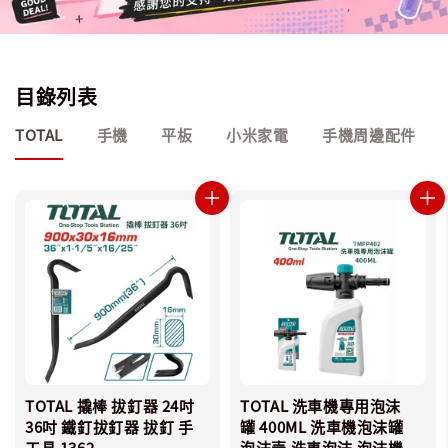
目錄列表
TOTAL
手機
平板
小米家電
手機周邊配件
TOTAL 撬棒 拔釘器 24吋
TOTAL 洗車機專用泡沫
36吋 鐵釘拔釘器 拔釘 手
罐 400ML 洗車機泡沫罐
工具 1362
泡沫壺 洗車泡沫 泡沫機