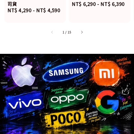
Regular
NT$ 6,290
-
NT$ 6,390
司貨
Regular
NT$ 4,290
-
NT$ 4,590
price
price
1
/
15