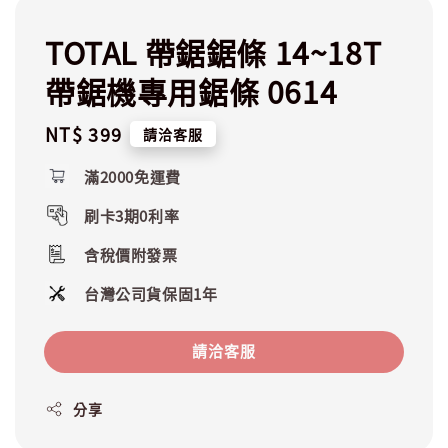
TOTAL 帶鋸鋸條 14~18T
帶鋸機專用鋸條 0614
Regular
NT$ 399
請洽客服
price
滿2000免運費
刷卡3期0利率
含稅價附發票
台灣公司貨保固1年
請洽客服
分享