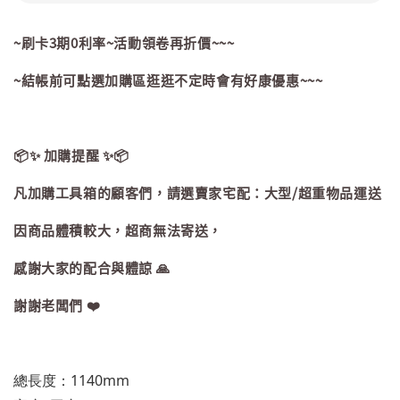
~刷卡3期0利率~活動領卷再折價~~~
~結帳前可點選加購區逛逛不定時會有好康優惠~~~
📦✨ 加購提醒 ✨📦
凡加購工具箱的顧客們，請選賣家宅配：大型/超重物品運送
因商品體積較大，超商無法寄送，
感謝大家的配合與體諒 🙏
謝謝老闆們 ❤️
總長度：1140mm