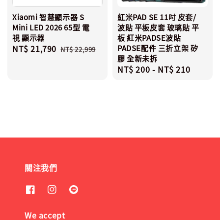
Xiaomi 智慧顯示器 S
紅米PAD SE 11吋 皮套/
Mini LED 2026 65型 電
波貼 平板皮套 玻璃貼 平
視 顯示器
板 紅米PADSE波貼
Sale
NT$ 21,790
Regular
PADSE配件 三折立架 矽
NT$ 22,999
膠 全新未拆
price
price
Regular
NT$ 200
-
NT$ 210
price
關注我們
We accept