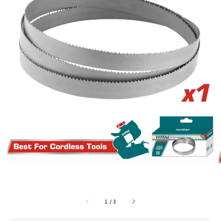
1
/
3