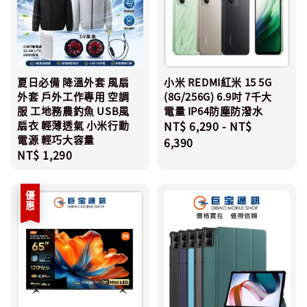
夏日必備 降溫外套 風扇
小米 REDMI紅米 15 5G
外套 戶外工作專用 空調
(8G/256G) 6.9吋 7千大
服 工地務農釣魚 USB風
電量 IP64防塵防潑水
扇衣 輕薄透氣 小米行動
Regular
NT$ 6,290
-
NT$
電源 輕巧大容量
price
6,390
Regular
NT$ 1,290
price
優惠