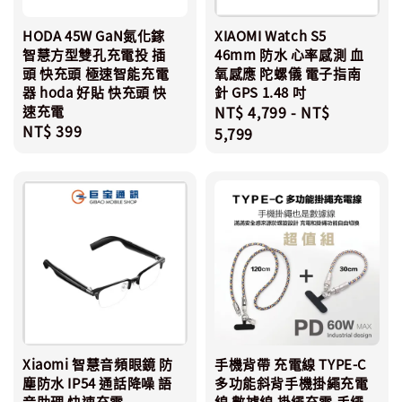
HODA 45W GaN氮化鎵
XIAOMI Watch S5
智慧方型雙孔充電投 插
46mm 防水 心率感測 血
頭 快充頭 極速智能充電
氧感應 陀螺儀 電子指南
器 hoda 好貼 快充頭 快
針 GPS 1.48 吋
速充電
Regular
NT$ 4,799
-
NT$
Regular
NT$ 399
price
5,799
price
Xiaomi 智慧音頻眼鏡 防
手機背帶 充電線 TYPE-C
塵防水 IP54 通話降噪 語
多功能斜背手機掛繩充電
音助理 快速充電
線 數據線 掛繩充電 手繩