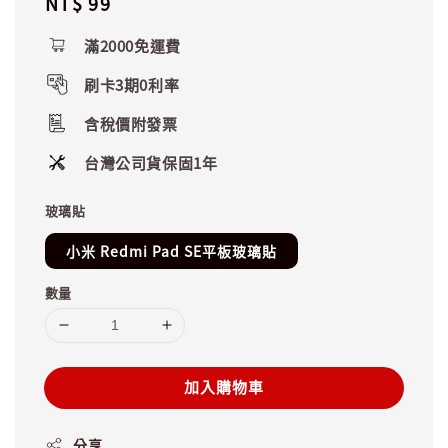
Regular
NT$ 99
price
滿2000免運費
刷卡3期0利率
含稅價附發票
台灣公司貨保固1年
玻璃貼
小米 Redmi Pad SE平板玻璃貼
數量
加入購物車
分享