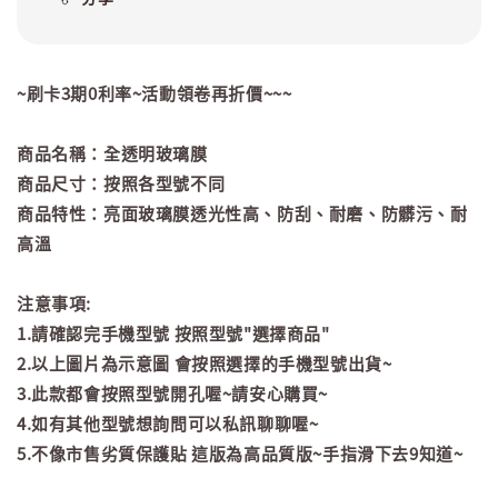
~刷卡3期0利率~活動領卷再折價~~~
商品名稱：全透明玻璃膜
商品尺寸：按照各型號不同
商品特性：亮面玻璃膜透光性高、防刮、耐磨、防髒污、耐
高溫
注意事項:
1.請確認完手機型號 按照型號"選擇商品"
2.以上圖片為示意圖 會按照選擇的手機型號出貨~
3.此款都會按照型號開孔喔~請安心購買~
4.如有其他型號想詢問可以私訊聊聊喔~
5.不像市售劣質保護貼 這版為高品質版~手指滑下去9知道~