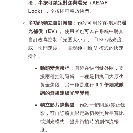
後，
半按可鎖定對焦與曝光（AE/AF
Lock）
，全按即可釋放快門。
多功能獨立自訂撥盤
：預設可用於直接調節
曝
光補償（EV）
。使用者也可以在系統中將其
自訂改為控制「光圈大小」、「ISO 感光度」
或「快門速度」，實現純手動 M 模式的快速
操作。
動態變焦撥桿
：圍繞在快門鍵外圈，支
援兩種控制邏輯：一種是切換四大原生
黃金焦段，另一種是進行
0.1 倍細緻微
調的無級連續光學變焦
。
獨立影片錄製鍵
：預設一鍵開啟/停止錄
影，可自訂將其綁定為切換照片長寬比
或測光模式，提升街拍時的創作流暢
度。