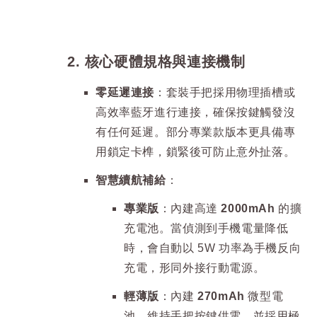
2. 核心硬體規格與連接機制
零延遲連接
：套裝手把採用物理插槽或
高效率藍牙進行連接，確保按鍵觸發沒
有任何延遲。部分專業款版本更具備專
用鎖定卡榫，鎖緊後可防止意外扯落。
智慧續航補給
：
專業版
：內建高達
2000mAh
的擴
充電池。當偵測到手機電量降低
時，會自動以 5W 功率為手機反向
充電，形同外接行動電源。
輕薄版
：內建
270mAh
微型電
池，維持手把按鍵供電，並採用極