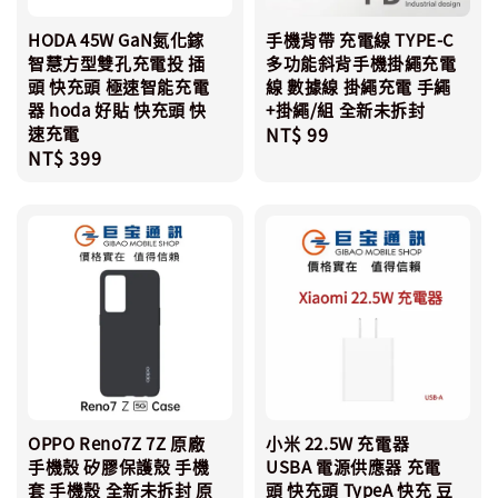
HODA 45W GaN氮化鎵
手機背帶 充電線 TYPE-C
智慧方型雙孔充電投 插
多功能斜背手機掛繩充電
頭 快充頭 極速智能充電
線 數據線 掛繩充電 手繩
器 hoda 好貼 快充頭 快
+掛繩/組 全新未拆封
速充電
Regular
NT$ 99
Regular
NT$ 399
price
price
OPPO Reno7Z 7Z 原廠
小米 22.5W 充電器
手機殼 矽膠保護殼 手機
USBA 電源供應器 充電
套 手機殼 全新未拆封 原
頭 快充頭 TypeA 快充 豆