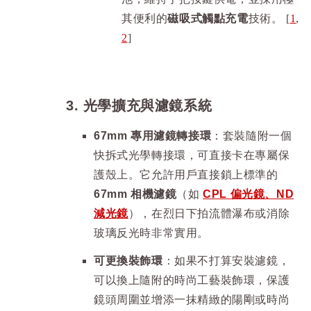
其便利的
磁吸式觸點充電
技術。
[
1
,
2
]
3. 光學擴充與濾鏡系統
67mm 專用濾鏡轉接環
：套裝隨附一個
快拆式光學轉接環，可直接卡在專屬保
護殼上。它允許用戶直接鎖上標準的
67mm 相機濾鏡
（如
CPL 偏光鏡、ND
減光鏡
），在烈日下拍流體瀑布或消除
玻璃反光時非常實用。
可更換裝飾環
：如果不打算安裝濾鏡，
可以換上隨附的時尚工藝裝飾環，保護
鏡頭周圍並增添一抹精緻的陽剛或時尚