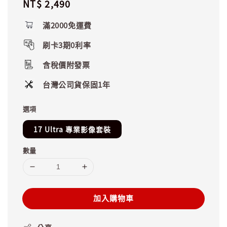
Regular
NT$ 2,490
price
滿2000免運費
刷卡3期0利率
含稅價附發票
台灣公司貨保固1年
選項
17 Ultra 專業影像套裝​
數量
加入購物車