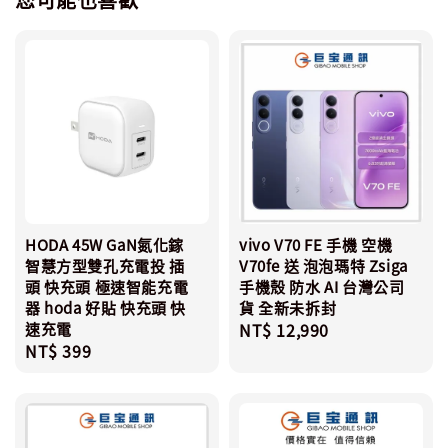
HODA 45W GaN氮化鎵
vivo V70 FE 手機 空機
智慧方型雙孔充電投 插
V70fe 送 泡泡瑪特 Zsiga
頭 快充頭 極速智能充電
手機殼 防水 AI 台灣公司
器 hoda 好貼 快充頭 快
貨 全新未拆封
速充電
Regular
NT$ 12,990
Regular
NT$ 399
price
price