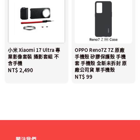
小米 Xiaomi 17 Ultra 專
OPPO Reno7Z 7Z 原廠
業影像套裝 攝影套組 不
手機殼 矽膠保護殼 手機
含手機
套 手機殼 全新未拆封 原
Regular
NT$ 2,490
廠公司貨 單手機殼
Regular
NT$ 99
price
price
關注我們