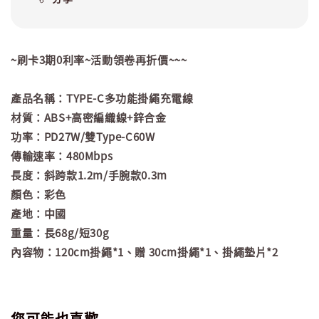
~刷卡3期0利率~活動領卷再折價~~~
產品名稱：TYPE-C多功能掛繩充電線
材質：ABS+高密編織線+鋅合金
功率：PD27W/雙Type-C60W
傳輸速率：480Mbps
長度：斜跨款1.2m/手腕款0.3m
顏色：彩色
產地：中國
重量：長68g/短30g
內容物：120cm掛繩*1、贈 30cm掛繩*1、掛繩墊片*2
您可能也喜歡