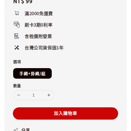
Regular
NT$ 99
price
滿2000免運費
刷卡3期0利率
含稅價附發票
台灣公司貨保固1年
選項
手繩+掛繩/組
數量
加入購物車
分享