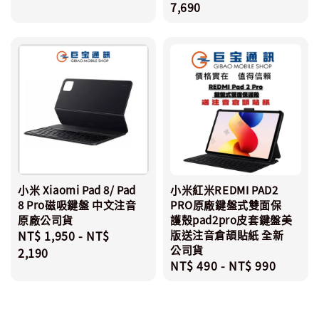
price
7,690
小米 Xiaomi Pad 8/ Pad
小米紅米REDMI PAD2
8 Pro磁吸鍵盤 中文注音
PRO原廠鍵盤式雙面保
原廠公司貨
護殼pad2pro皮套鍵盤美
Regular
NT$ 1,950
-
NT$
版送注音倉頡貼紙 全新
公司貨
price
2,190
Regular
NT$ 490
-
NT$ 990
price