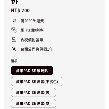
Regular
NT$ 200
price
滿2000免運費
刷卡3期0利率
含稅價附發票
台灣公司貨保固1年
選項
紅米PAD SE 玻璃貼
紅米PAD SE 皮套(不挑色)
紅米PAD SE 皮套(黑)
紅米PAD SE 皮套(灰)