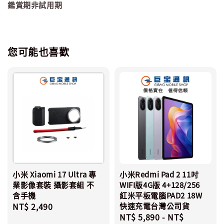
鑑賞期非試用期
您可能也喜歡
小米 Xiaomi 17 Ultra 專
小米Redmi Pad 2 11吋
業影像套裝 攝影套組 不
WIFI版4G版 4+128/256
含手機
紅米平板電腦PAD2 18W
Regular
NT$ 2,490
快速充電台灣公司貨
Regular
NT$ 5,890
-
NT$
price