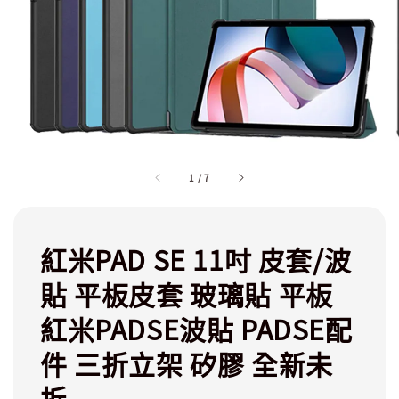
1
/
7
紅米PAD SE 11吋 皮套/波
貼 平板皮套 玻璃貼 平板
紅米PADSE波貼 PADSE配
件 三折立架 矽膠 全新未
拆