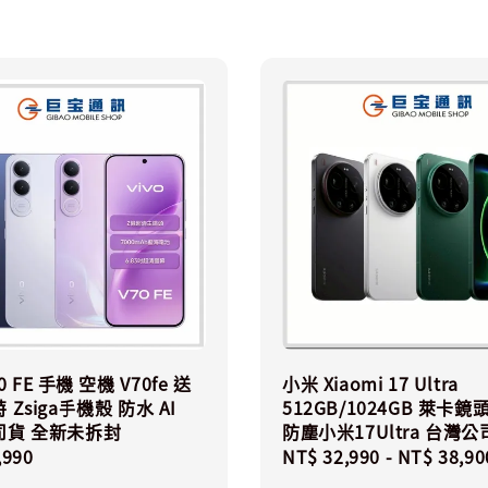
70 FE 手機 空機 V70fe 送
小米 Xiaomi 17 Ultra
Zsiga手機殼 防水 AI
512GB/1024GB 萊卡鏡
司貨 全新未拆封
防塵小米17Ultra 台灣
r
,990
Regular
NT$ 32,990
-
NT$ 38,90
price