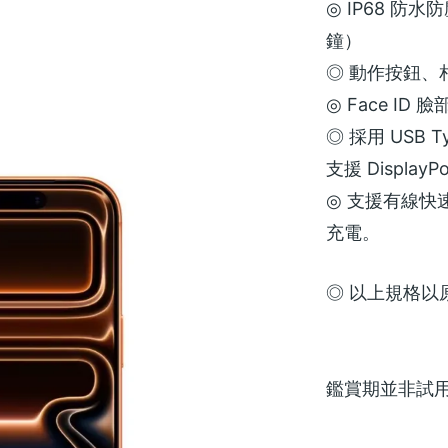
◎ IP68 防水
鐘）
◎ 動作按鈕、
◎ Face ID 
◎ 採用 USB T
支援 DisplayPo
◎ 支援有線快速充
充電。
◎ 以上規格以
鑑賞期並非試