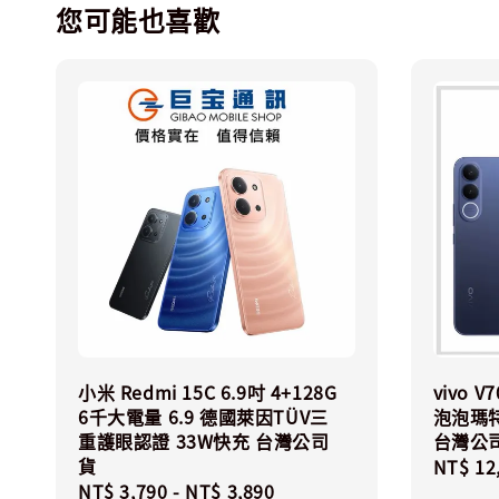
您可能也喜歡
小米 Redmi 15C 6.9吋 4+128G
vivo V
6千大電量 6.9 德國萊因TÜV三
泡泡瑪特 
重護眼認證 33W快充 台灣公司
台灣公
貨
Regula
NT$ 12
Regular
NT$ 3,790
-
NT$ 3,890
price