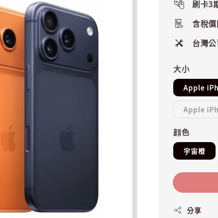
刷卡3
含稅價
台灣公
大小
Apple iP
Apple iP
顔色
宇宙橙
分享