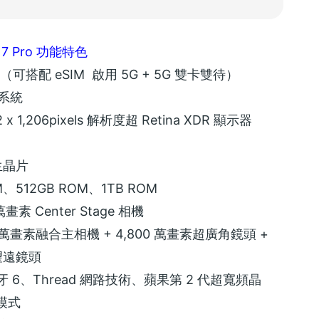
e 17 Pro 功能特色
（可搭配 eSIM 啟用 5G + 5G 雙卡雙待）
業系統
2 x 1,206pixels 解析度超 Retina XDR 顯示器
）
仿生晶片
M、512GB ROM、1TB ROM
萬畫素 Center Stage 相機
0 萬畫素融合主相機 + 4,800 萬畫素超廣角鏡頭 +
素望遠鏡頭
、藍牙 6、Thread 網路技術、蘋果第 2 代超寬頻晶
模式