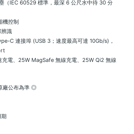
防塵（IEC 60529 標準，最深 6 公尺水中待 30 分
相機控制
臉部辨識
ype-C 連接埠 (USB 3；速度最高可達 10Gb/s)，
rt
電、25W MagSafe 無線充電、25W Qi2 無線
原廠公布為準 ◎
用期