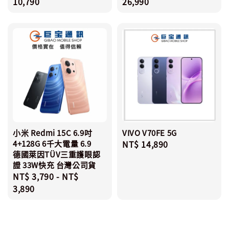
price
10,790
price
26,990
小米 Redmi 15C 6.9吋
VIVO V70FE 5G
4+128G 6千大電量 6.9
Regular
NT$ 14,890
德國萊因TÜV三重護眼認
price
證 33W快充 台灣公司貨
Regular
NT$ 3,790
-
NT$
price
3,890