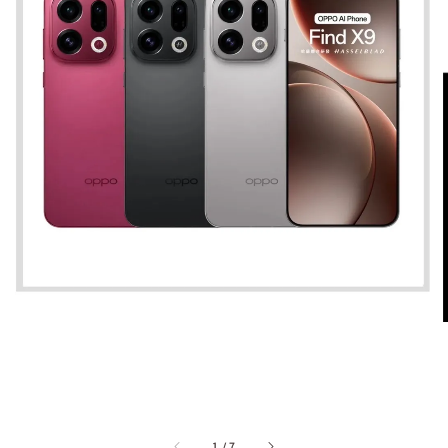
1
/
7