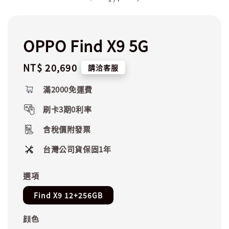
OPPO Find X9 5G
Regular
NT$ 20,690
請洽客服
price
滿2000免運費
刷卡3期0利率
含稅價附發票
台灣公司貨保固1年
選項
Find X9 12+256GB
顔色