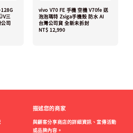
+128G
vivo V70 FE 手機 空機 V70fe 送
ÜV三
泡泡瑪特 Zsiga手機殼 防水 AI
灣公司
台灣公司貨 全新未拆封
Regular
NT$ 12,990
price
描述您的商家
號
與顧客分享商店的詳細資訊、宣傳活動
或品牌內容。