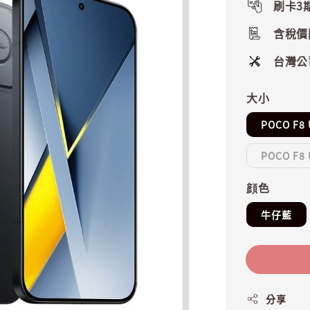
刷卡3
含稅價
台灣公
大小
POCO F8 
POCO F8 
顔色
牛仔藍
分享