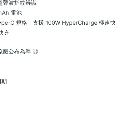
超聲波指紋辨識
mAh 電池
ype-C 規格，支援 100W HyperCharge 極速快
快充
原廠公布為準 ◎
用期