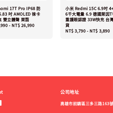
omi 17T Pro IP68 防
小米 Redmi 15C 6.9吋 4
.83 吋 AMOLED 徠卡
6千大電量 6.9 德國萊因T
 雙立體聲 萊茵
重護眼認證 33W快充 台
貨
r
,990
-
NT$ 26,990
Regular
NT$ 3,790
-
NT$ 3,890
price
pt
公司地址
高雄市前鎮區三多三路163