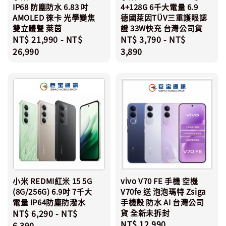
IP68 防塵防水 6.83 吋
4+128G 6千大電量 6.9
AMOLED 徠卡 光學變焦
德國萊因TÜV三重護眼認
雙立體聲 萊茵
證 33W快充 台灣公司貨
Regular
NT$ 21,990
-
NT$
Regular
NT$ 3,790
-
NT$
price
26,990
price
3,890
小米 REDMI紅米 15 5G
vivo V70 FE 手機 空機
(8G/256G) 6.9吋 7千大
V70fe 送 泡泡瑪特 Zsiga
電量 IP64防塵防潑水
手機殼 防水 AI 台灣公司
Regular
NT$ 6,290
-
NT$
貨 全新未拆封
Regular
NT$ 12,990
price
6,390