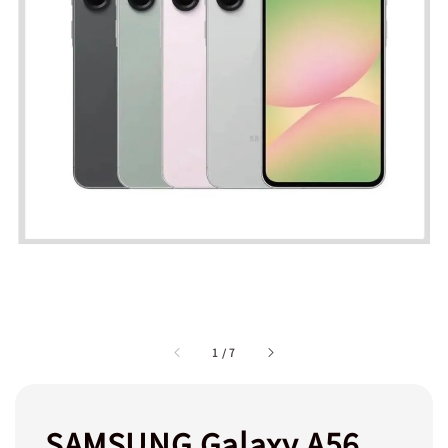
1
/
7
SAMSUNG Galaxy A56