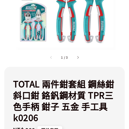
1
/
3
TOTAL 兩件鉗套組 鋼絲鉗
斜口鉗 鉻釩鋼材質 TPR三
色手柄 鉗子 五金 手工具
k0206