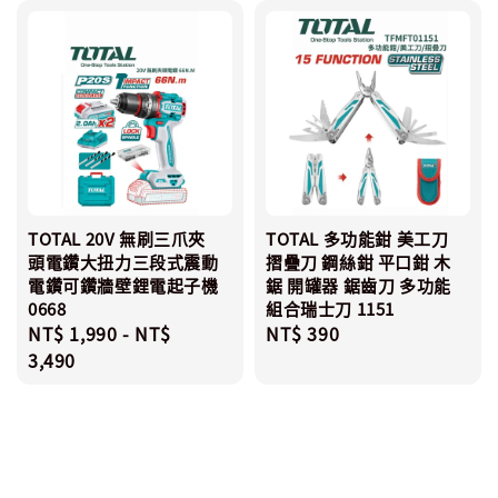
TOTAL 20V 無刷三爪夾
TOTAL 多功能鉗 美工刀
頭電鑽大扭力三段式震動
摺疊刀 鋼絲鉗 平口鉗 木
電鑽可鑽牆壁鋰電起子機
鋸 開罐器 鋸齒刀 多功能
0668
組合瑞士刀 1151
Regular
NT$ 1,990
-
NT$
Regular
NT$ 390
price
3,490
price