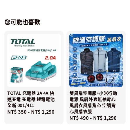
您可能也喜歡
TOTAL 充電器 2A 4A 快
雙風扇空調服+小米行動
速充電 充電器 鋰電電池
電源 風扇外套無袖背心
全新 001/411
風扇衣風扇背心 空調背
Regular
NT$ 350
-
NT$ 1,290
心風扇衣服
Regular
NT$ 490
-
NT$ 1,290
price
price