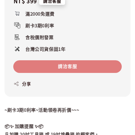
Regular
NT$ 399
請洽客服
price
滿2000免運費
刷卡3期0利率
含稅價附發票
台灣公司貨保固1年
請洽客服
分享
~刷卡3期0利率~活動領卷再折價~~~
📦✨ 加購提醒 ✨📦
凡加購 20吋工具箱 或 19吋堆疊箱 的顧客們，