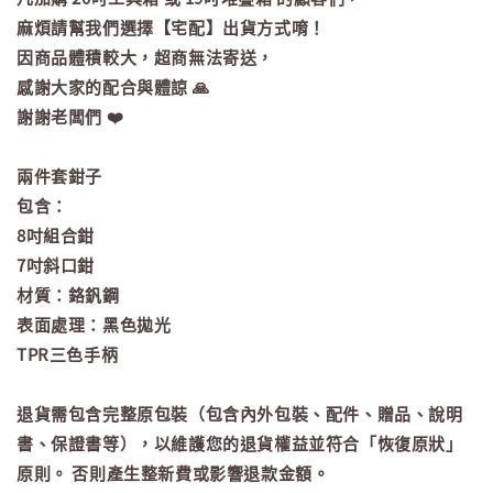
麻煩請幫我們選擇【宅配】出貨方式唷！
因商品體積較大，超商無法寄送，
感謝大家的配合與體諒 🙏
謝謝老闆們 ❤️
兩件套鉗子
包含：
8吋組合鉗
7吋斜口鉗
材質：鉻釩鋼
表面處理：黑色拋光
TPR三色手柄
退貨需包含完整原包裝（包含內外包裝、配件、贈品、說明
書、保證書等），以維護您的退貨權益並符合「恢復原狀」
原則。 否則產生整新費或影響退款金額。