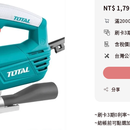
Regular
NT$ 1,79
price
滿200
刷卡3
含稅價
台灣公
分享
~刷卡3期0利率
~結帳前可點選