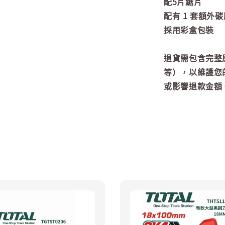
配5片鋸片
配有 1 套額外碳
採用彩盒包裝
退貨需包含完整
等），以維護您
或影響退款金額