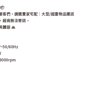
📦
顧客們，請選賣家宅配：大型/超重物品運送
，超商無法寄送，
體諒 🙏
~50/60Hz
W
000rpm