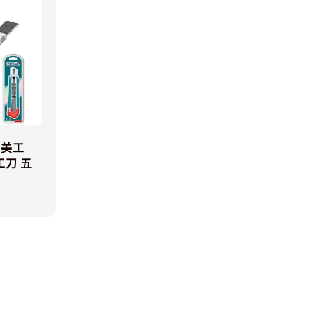
刃美工
工刀 五