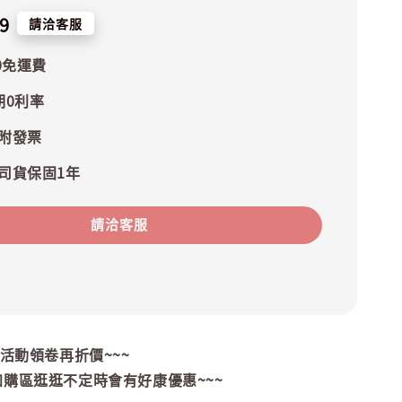
9
請洽客服
0免運費
期0利率
附發票
司貨保固1年
請洽客服
~活動領卷再折價~~~
加購區逛逛不定時會有好康優惠~~~