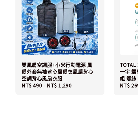
雙風扇空調服+小米行動電源 風
TOTA
扇外套無袖背心風扇衣風扇背心
一字 
空調背心風扇衣服
組 螺絲 
Regular
NT$ 490
-
NT$ 1,290
Regula
NT$ 26
price
price