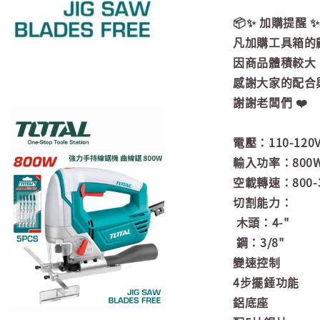
📦✨ 加購提醒 ✨
凡加購工具箱的
因商品體積較大
感謝大家的配合與
謝謝老闆們 ❤️
電壓：110-120V
輸入功率：800
空載轉速：800-3
切割能力：
木頭：4-"
鋼：3/8"
變速控制
4步擺錘功能
鋁底座