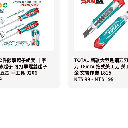
L 2件敲擊起子組套 十字
TOTAL 新款大型黑鋼刀
螺絲起子 可打擊螺絲起子
刀 18mm 推式美工刀 美
五金 手工具 0206
金 文書作業 1815
r
9
Regular
NT$ 99
-
NT$ 199
price