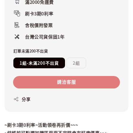
滿2000免運費
刷卡3期0利率
含稅價附發票
台灣公司貨保固1年
訂單未滿200不出貨
1組-未滿200不出貨
2組
請洽客服
分享
~刷卡3期0利率~活動領卷再折價~~~
~結帳前可點選加購區逛逛不定時會有好康優惠~~~