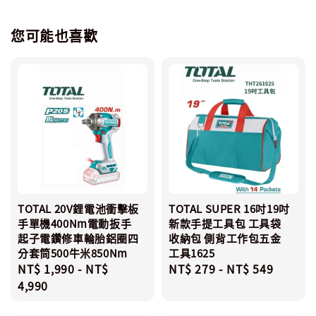
您可能也喜歡
TOTAL 20V鋰電池衝擊板
TOTAL SUPER 16吋19吋
手單機400Nm電動扳手
新款手提工具包 工具袋
起子電鑽修車輪胎鋁圈四
收納包 側背工作包五金
分套筒500牛米850Nm
工具1625
Regular
NT$ 1,990
-
NT$
Regular
NT$ 279
-
NT$ 549
price
4,990
price