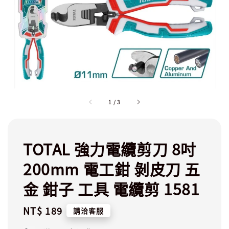
1
/
3
TOTAL 強力電纜剪刀 8吋
200mm 電工鉗 剝皮刀 五
金 鉗子 工具 電纜剪 1581
Regular
NT$ 189
請洽客服
price