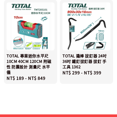
TOTAL 專業迷你水平尺
TOTAL 撬棒 拔釘器 24吋
10CM 40CM 120CM 附磁
36吋 鐵釘拔釘器 拔釘 手
性 防震設計 測量尺 水平
工具 1362
儀
Regular
NT$ 299
-
NT$ 399
Regular
NT$ 189
-
NT$ 849
price
price