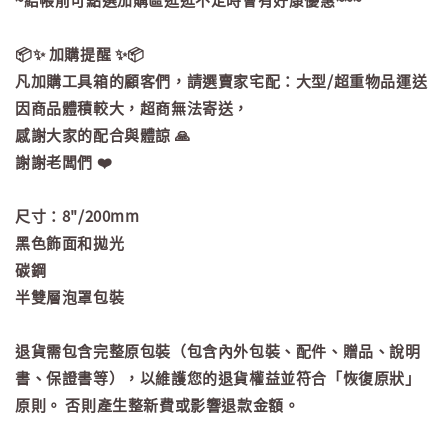
📦✨ 加購提醒 ✨📦
凡加購工具箱的顧客們，請選賣家宅配：大型/超重物品運送
因商品體積較大，超商無法寄送，
感謝大家的配合與體諒 🙏
謝謝老闆們 ❤️
尺寸：8"/200mm
黑色飾面和拋光
碳鋼
半雙層泡罩包裝
退貨需包含完整原包裝（包含內外包裝、配件、贈品、說明
書、保證書等），以維護您的退貨權益並符合「恢復原狀」
原則。 否則產生整新費或影響退款金額。