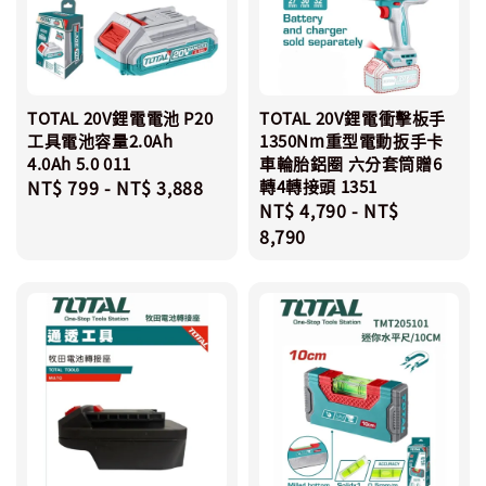
TOTAL 20V鋰電電池 P20
TOTAL 20V鋰電衝擊板手
工具電池容量2.0Ah
1350Nm重型電動扳手卡
4.0Ah 5.0 011
車輪胎鋁圈 六分套筒贈6
Regular
NT$ 799
-
NT$ 3,888
轉4轉接頭 1351
Regular
NT$ 4,790
-
NT$
price
price
8,790