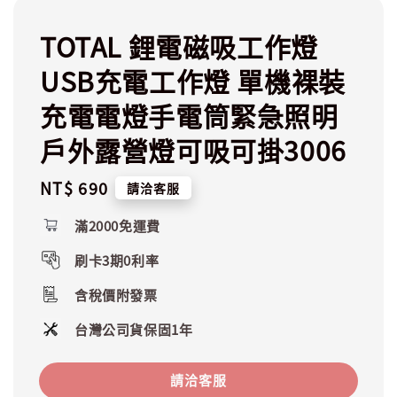
TOTAL 鋰電磁吸工作燈
USB充電工作燈 單機裸裝
充電電燈手電筒緊急照明
戶外露營燈可吸可掛3006
Regular
NT$ 690
請洽客服
price
滿2000免運費
刷卡3期0利率
含稅價附發票
台灣公司貨保固1年
請洽客服