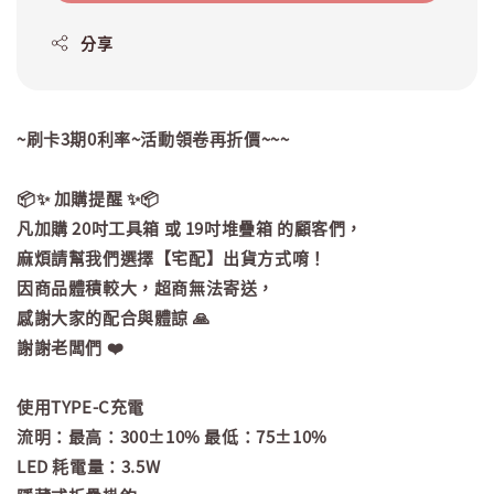
分享
~刷卡3期0利率~活動領卷再折價~~~
📦✨ 加購提醒 ✨📦
凡加購 20吋工具箱 或 19吋堆疊箱 的顧客們，
麻煩請幫我們選擇【宅配】出貨方式唷！
因商品體積較大，超商無法寄送，
感謝大家的配合與體諒 🙏
謝謝老闆們 ❤️
使用TYPE-C充電
流明：最高：300±10% 最低：75±10%
LED 耗電量：3.5W