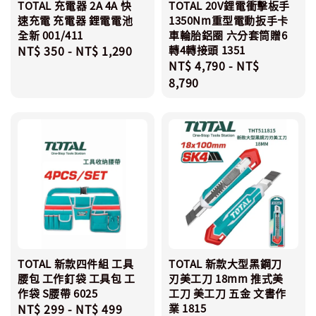
TOTAL 充電器 2A 4A 快
TOTAL 20V鋰電衝擊板手
速充電 充電器 鋰電電池
1350Nm重型電動扳手卡
全新 001/411
車輪胎鋁圈 六分套筒贈6
Regular
NT$ 350
-
NT$ 1,290
轉4轉接頭 1351
Regular
NT$ 4,790
-
NT$
price
price
8,790
TOTAL 新款四件組 工具
TOTAL 新款大型黑鋼刀
腰包 工作釘袋 工具包 工
刃美工刀 18mm 推式美
作袋 S腰帶 6025
工刀 美工刀 五金 文書作
Regular
NT$ 299
-
NT$ 499
業 1815