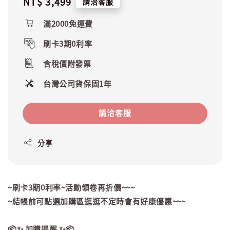
Regular
NT$ 3,499
請洽客服
price
滿2000免運費
刷卡3期0利率
含稅價附發票
台灣公司貨保固1年
請洽客服
分享
~刷卡3期0利率~活動領卷再折價~~~
~結帳前可點選加購區逛逛不定時會有好康優惠~~~
📦✨ 加購提醒 ✨📦