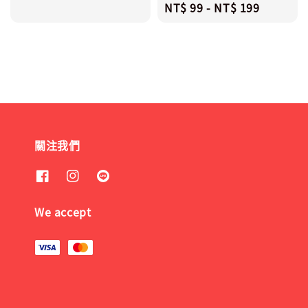
Regular
NT$ 99
-
NT$ 199
price
price
關注我們
We accept