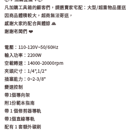
凡加購工具箱的顧客們，請選賣家宅配：大型/超重物品運送
因商品體積較大，超商無法寄送，
感謝大家的配合與體諒 🙏
謝謝老闆們 ❤️
電壓：110-120V~50/60Hz
輸入功率：2200W
空載轉速：14000-20000rpm
夾頭尺寸：1/4",1/2"
插塞能力：0~2-3/8"
變速控制
帶1個導向架
附1份範本指南
帶 1 個修剪器導軌
帶1個直線導軌
配有 1 套額外碳刷