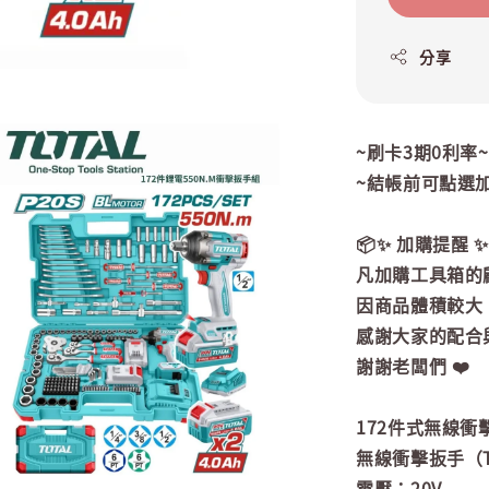
分享
~刷卡3期0利率
~結帳前可點選
📦✨ 加購提醒 ✨
凡加購工具箱的
因商品體積較大
感謝大家的配合與
謝謝老闆們 ❤️
172件式無線衝
無線衝擊扳手（TI
電壓：20V