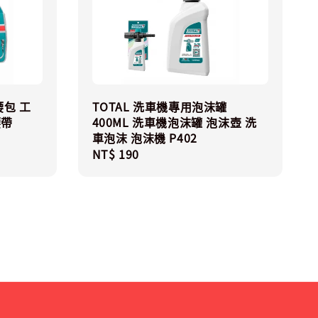
腰包 工
TOTAL 洗車機專用泡沫罐
腰帶
400ML 洗車機泡沫罐 泡沫壺 洗
車泡沫 泡沫機 P402
Regular
NT$ 190
price