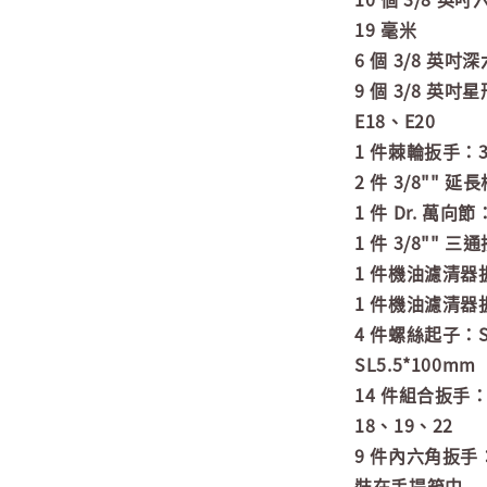
19 毫米
6 個 3/8 英吋
9 個 3/8 英吋
E18、E20
1 件棘輪扳手：3/
2 件 3/8"" 
1 件 Dr. 萬向節：
1 件 3/8"" 
1 件機油濾清器
1 件機油濾清器
4 件螺絲起子：SL
SL5.5*100mm
14 件組合扳手：
18、19、22
9 件內六角扳手：
裝在手提箱中