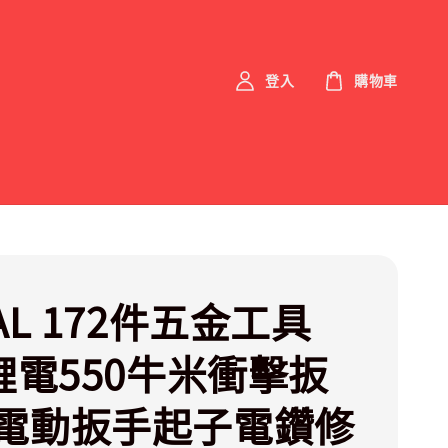
登入
購物車
AL 172件五金工具
V鋰電550牛米衝擊扳
電動扳手起子電鑽修