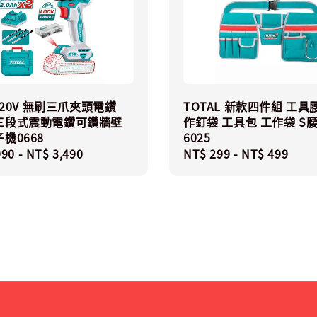
L 20V 無刷三爪夾頭電鑽
TOTAL 新款四件組 工具
三段式震動電鑽可鑽牆壁
作釘袋 工具包 工作袋 S
機0668
6025
r
990
-
NT$ 3,490
Regular
NT$ 299
-
NT$ 499
price