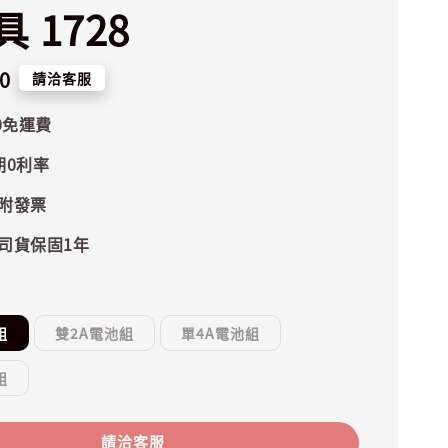
 1728
0
請洽客服
0免運費
期0利率
附發票
司貨保固1年
組
雙2A電池組
單4A電池組
組
請洽客服