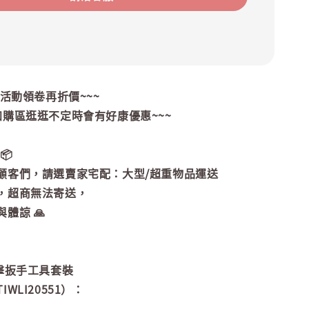
~活動領卷再折價~~~
加購區逛逛不定時會有好康優惠~~~
📦
顧客們，請選賣家宅配：大型/超重物品運送
，超商無法寄送，
體諒 🙏
擊扳手工具套裝
WLI20551）：