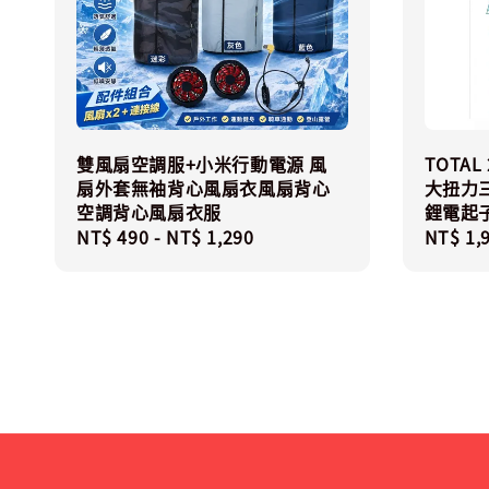
雙風扇空調服+小米行動電源 風
TOTA
扇外套無袖背心風扇衣風扇背心
大扭力
空調背心風扇衣服
鋰電起子
Regular
NT$ 490
-
NT$ 1,290
Regula
NT$ 1,
price
price