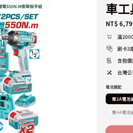
車工具
Regular
NT$ 6,79
price
滿200
刷卡3
含稅價
台灣公
電池選配
單2A電池
雙4A電池