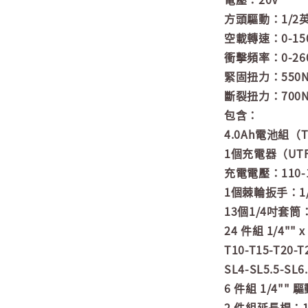
方頭驅動：1/2
空載轉速：0-1500
衝擊頻率：0-2600
緊固扭力：550
斷裂扭力：700
包含：
4.0Ah電池組（T
1個充電器（UTFC
充電電壓：110-1
1個棘輪扳手：1
13個1/4吋套筒： 4-
24 件組 1/4"" 
T10-T15-T20-T
SL4-SL5.5-SL6
6 件組 1/4""
2 件組延長桿：1/4