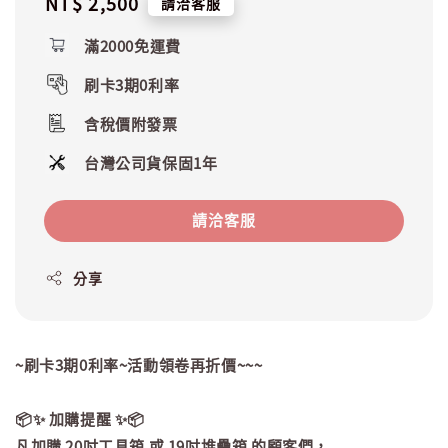
Regular
NT$ 2,500
請洽客服
price
滿2000免運費
刷卡3期0利率
含稅價附發票
台灣公司貨保固1年
請洽客服
分享
~刷卡3期0利率~活動領卷再折價~~~
📦✨ 加購提醒 ✨📦
凡加購 20吋工具箱 或 19吋堆疊箱 的顧客們，