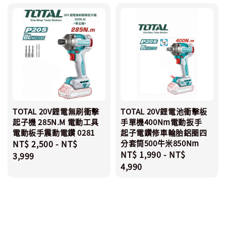
TOTAL 20V鋰電無刷衝擊
TOTAL 20V鋰電池衝擊板
起子機 285N.M 電動工具
手單機400Nm電動扳手
電動板手震動電鑽 0281
起子電鑽修車輪胎鋁圈四
Regular
NT$ 2,500
-
NT$
分套筒500牛米850Nm
Regular
NT$ 1,990
-
NT$
price
3,999
price
4,990