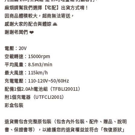
麻煩請幫我們選擇【宅配】出貨方式唷！
因商品體積較大，超商無法寄送，
感謝大家的配合與體諒 🙏
謝謝老闆們 ❤️
電壓：20V
空載轉速：15000rpm
平均風量：8.5m3/min
最大風速：115km/h
充電電壓：110-120V~50/60Hz
配備1個2.0Ah電池組（TFBLI20011）
附1個充電器（UTFCLI2001）
彩盒包裝
退貨需包含完整原包裝（包含內外包裝、配件、贈品、說明
書、保證書等），以維護您的退貨權益並符合「恢復原狀」