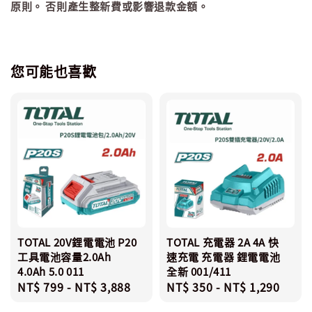
原則。 否則產生整新費或影響退款金額。
您可能也喜歡
TOTAL 20V鋰電電池 P20
TOTAL 充電器 2A 4A 快
工具電池容量2.0Ah
速充電 充電器 鋰電電池
4.0Ah 5.0 011
全新 001/411
Regular
NT$ 799
-
NT$ 3,888
Regular
NT$ 350
-
NT$ 1,290
price
price