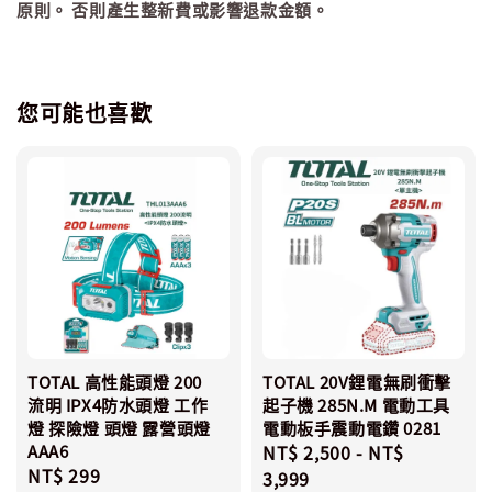
原則。 否則產生整新費或影響退款金額。
您可能也喜歡
TOTAL 高性能頭燈 200
TOTAL 20V鋰電無刷衝擊
流明 IPX4防水頭燈 工作
起子機 285N.M 電動工具
燈 探險燈 頭燈 露營頭燈
電動板手震動電鑽 0281
AAA6
Regular
NT$ 2,500
-
NT$
Regular
NT$ 299
price
3,999