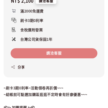
Regular
NT$ 2,100
請洽客服
price
滿2000免運費
刷卡3期0利率
含稅價附發票
台灣公司貨保固1年
請洽客服
分享
~刷卡3期0利率~活動領卷再折價~~~
~結帳前可點選加購區逛逛不定時會有好康優惠~~~
📦✨ 加購提醒 ✨📦