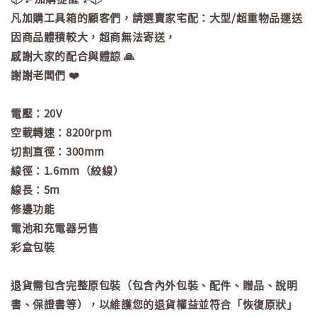
凡加購工具箱的顧客們，請選賣家宅配：大型/超重物品運送
因商品體積較大，超商無法寄送，
感謝大家的配合與體諒 🙏
謝謝老闆們 ❤️
電壓：20V
空載轉速：8200rpm
切割直徑：300mm
線徑：1.6mm（絞線）
線長：5m
修邊功能
電池和充電器另售
彩盒包裝
退貨需包含完整原包裝（包含內外包裝、配件、贈品、說明
書、保證書等），以維護您的退貨權益並符合「恢復原狀」