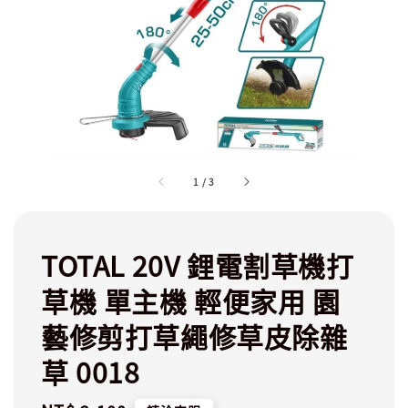
1
/
3
TOTAL 20V 鋰電割草機打
草機 單主機 輕便家用 園
藝修剪打草繩修草皮除雜
草 0018