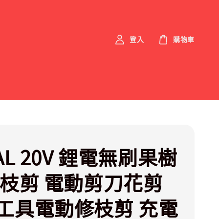
登入
購物車
AL 20V 鋰電無刷果樹
樹枝剪 電動剪刀花剪
工具電動修枝剪 充電