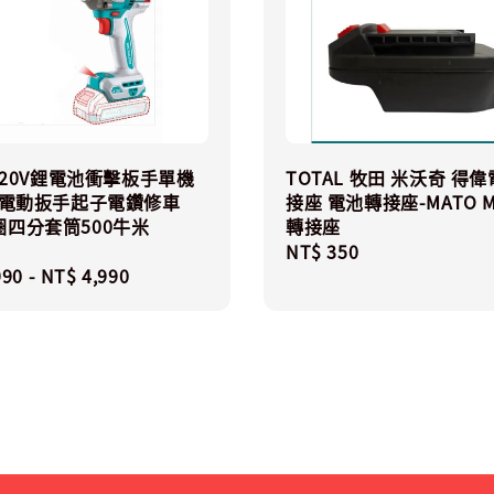
L 20V鋰電池衝擊板手單機
TOTAL 牧田 米沃奇 得
m電動扳手起子電鑽修車
接座 電池轉接座-MATO M
圈四分套筒500牛米
轉接座
Regular
NT$ 350
r
990
-
NT$ 4,990
price