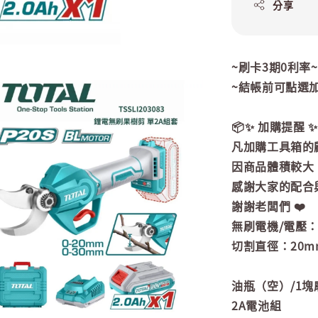
分享
~刷卡3期0利率
~結帳前可點選
📦✨ 加購提醒 ✨
凡加購工具箱的
因商品體積較大
感謝大家的配合與
謝謝老闆們 ❤️
無刷電機/電壓：
切割直徑：20m
油瓶（空）/1塊
2A電池組