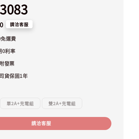
3083
0
請洽客服
0免運費
期0利率
附發票
司貨保固1年
單2A+充電組
雙2A+充電組
請洽客服