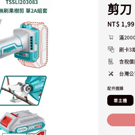
剪刀 
Regular
NT$ 1,99
price
滿200
刷卡3
含稅價
台灣公
配件選購
單主機