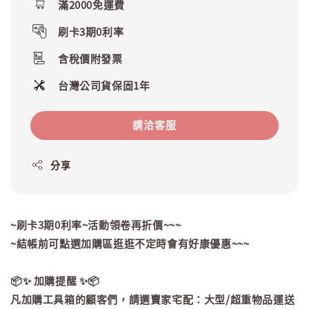
滿2000免運費
刷卡3期0利率
含稅價附發票
台灣公司貨保固1年
請洽客服
分享
~刷卡3期0利率~活動領卷再折價~~~
~結帳前可點選加購區逛逛不定時會有好康優惠~~~
📦✨ 加購提醒 ✨📦
凡加購工具箱的顧客們，請選賣家宅配：大型/超重物品運送