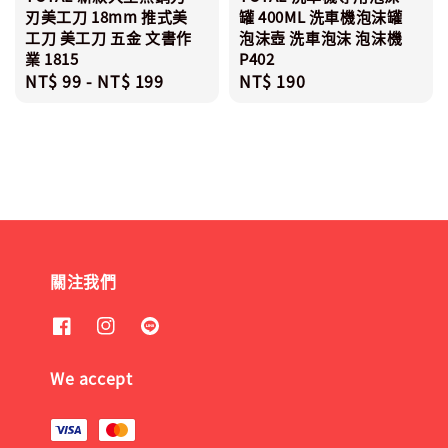
刃美工刀 18mm 推式美
罐 400ML 洗車機泡沫罐
工刀 美工刀 五金 文書作
泡沫壺 洗車泡沫 泡沫機
業 1815
P402
Regular
NT$ 99
-
NT$ 199
Regular
NT$ 190
price
price
關注我們
We accept