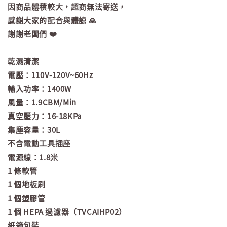
因商品體積較大，超商無法寄送，
感謝大家的配合與體諒 🙏
謝謝老闆們 ❤️
乾濕清潔
電壓：110V-120V~60Hz
輸入功率：1400W
風量：1.9CBM/Min
真空壓力：16-18KPa
集塵容量：30L
不含電動工具插座
電源線：1.8米
1 條軟管
1 個地板刷
1 個塑膠管
1 個 HEPA 過濾器（TVCAIHP02）
紙箱包裝