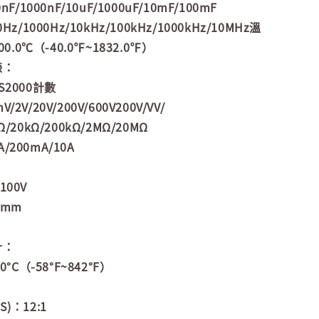
F/1000nF/10uF/1000uF/10mF/100mF
Hz/1000Hz/10kHz/100kHz/1000kHz/10MHz溫
00.0℃（-40.0℉~1832.0℉）
錶：
S2000計數
V/20V/200V/600V200V/VV/
/20kΩ/200kΩ/2MΩ/20MΩ
200mA/10A
100V
0mm
計：
0°C（-58°F~842°F）
)：12:1