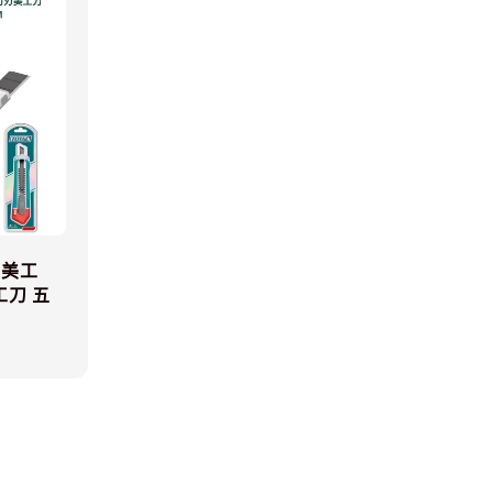
刃美工
工刀 五