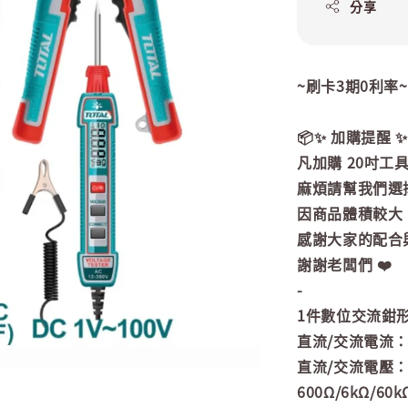
分享
~刷卡3期0利率
📦✨ 加購提醒 ✨
凡加購 20吋工
麻煩請幫我們選
因商品體積較大
感謝大家的配合與
謝謝老闆們 ❤️
-
1件數位交流鉗
直流/交流電流：6
直流/交流電壓：60
600Ω/6kΩ/60k