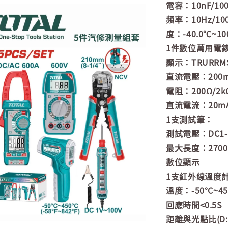
電容：10nF/100n
頻率：10Hz/100
度：-40.0℃~10
1件數位萬用電
顯示：TRURRM
直流電壓：200mV/2
電阻：200Ω/2kΩ
直流電流：20mA/
1支測試筆：
測試電壓：DC1-
最大長度：270
數位顯示
1支紅外線溫度
溫度：-50°C~45
回應時間<0.5S
距離與光點比(D:S