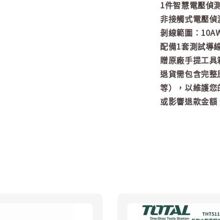
1件智慧電壓偵
非接觸式電壓偵
剝線範圍：10AW
配備1套測試導線
贈原廠手提工具
退貨需包含完整
等），以維護您
或影響退款金額