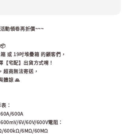
~活動領卷再折價~~~
📦
具箱 或 19吋堆疊箱 的顧客們，
擇【宅配】出貨方式唷！
，超商無法寄送，
體諒 🙏
形表：
0A/600A
0mV/6V/60V/600V電阻：
Ω/600kΩ/6MΩ/60MΩ