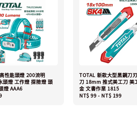
L 高性能頭燈 200流明
TOTAL 新款大型黑鋼刀
防水頭燈 工作燈 探險燈 頭
刀 18mm 推式美工刀 美
頭燈 AAA6
金 文書作業 1815
r
9
Regular
NT$ 99
-
NT$ 199
price