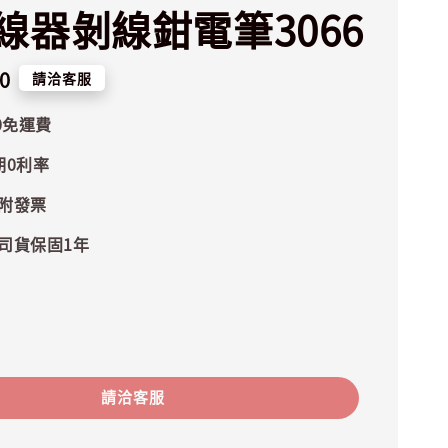
線器剝線鉗電筆3066
0
請洽客服
0免運費
期0利率
附發票
司貨保固1年
請洽客服