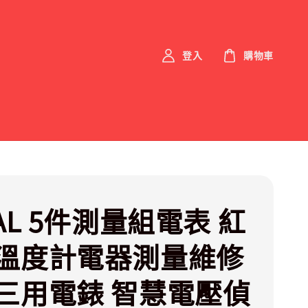
登入
購物車
AL 5件測量組電表 紅
溫度計電器測量維修
三用電錶 智慧電壓偵