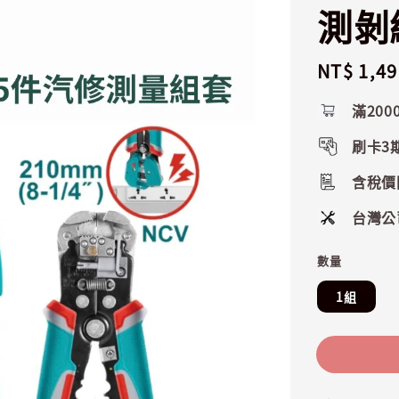
測剝
Regular
NT$ 1,49
price
滿200
刷卡3
含稅價
台灣公
數量
1組