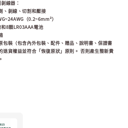
測剝線器：
測、剝線、切割和壓接
G~24AWG（0.2~6mm²）
和8顆LR03AAA電池
箱
原包裝（包含內外包裝、配件、贈品、說明書、保證書
的退貨權益並符合「恢復原狀」原則。 否則產生整新費
。