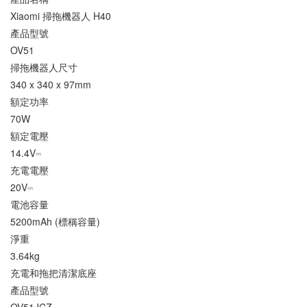
Xiaomi 掃拖機器人 H40
產品型號
OV51
掃拖機器人尺寸
340 x 340 x 97mm
額定功率
70W
額定電壓
14.4V⎓
充電電壓
20V⎓
電池容量
5200mAh (標稱容量)
淨重
3.64kg
充電和拖把清潔底座
產品型號