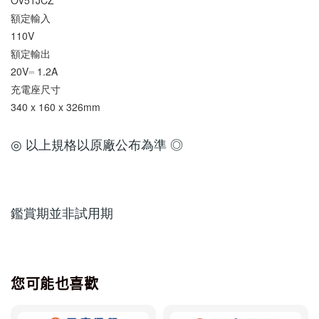
OV51JCZ
額定輸入
110V
額定輸出
20V⎓ 1.2A
充電座尺寸
340 x 160 x 326mm
◎ 以上規格以原廠公布為準 ◎
鑑賞期並非試用期
您可能也喜歡