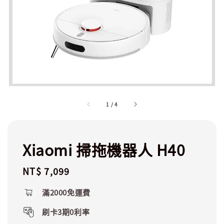
1
/
4
Xiaomi 掃拖機器人 H40
Regular
NT$ 7,099
price
滿2000免運費
刷卡3期0利率