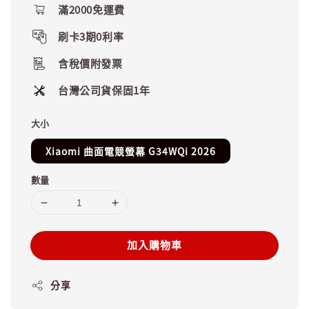
滿2000免運費
刷卡3期0利率
含稅價附發票
台灣公司貨保固1年
大小
Xiaomi 曲面電競螢幕 G34WQi 2026
數量
加入購物車
分享