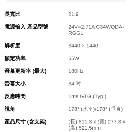
長寬比
21:9
電源輸入 產品型號
24V⎓2.71A C34WQDA-
RGGL
解析度
3440 × 1440
額定功率
65W
螢幕更新率 (最大)
180Hz
螢幕大小
34 吋
反應時間
1ms GTG (Typ.)
視角
178° (水平)/178° (垂直)
產品尺寸 (含支架)
(長) 811.3 x (寬) 277.3 x 
(高) 521.5mm