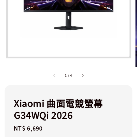
1
/
4
Xiaomi 曲面電競螢幕
G34WQi 2026
Regular
NT$ 6,690
price