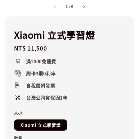
1
/
6
Xiaomi 立式學習燈
Regular
NT$ 11,500
price
滿2000免運費
刷卡3期0利率
含稅價附發票
台灣公司貨保固1年
大小
Xiaomi 立式學習燈
數量